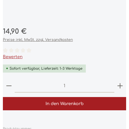
Regulärer Preis:
14,90 €
Preise inkl. MwSt. zzgl. Versandkosten
Durchschnittliche Bewertung von 0 von 5 Sternen
Bewerten
Sofort verfügbar, Lieferzeit: 1-3 Werktage
Produkt Anzahl: Gib den gewünschten Wert ein 
In den Warenkorb
Produktnummer: