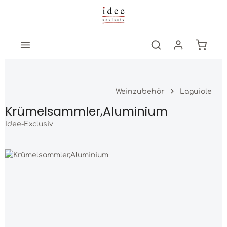
Zum Hauptinhalt springen
Warenk
Weinzubehör
Laguiole
Krümelsammler,Aluminium
Idee-Exclusiv
Bildergalerie überspringen