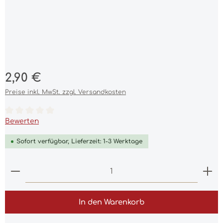
Regulärer Preis:
2,90 €
Preise inkl. MwSt. zzgl. Versandkosten
Durchschnittliche Bewertung von 0 von 5 Sternen
Bewerten
Sofort verfügbar, Lieferzeit: 1-3 Werktage
Produkt Anzahl: Gib den gewünschten Wert ein 
In den Warenkorb