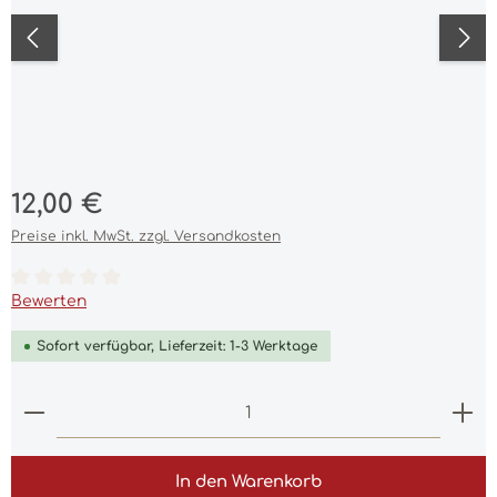
Regulärer Preis:
12,00 €
Preise inkl. MwSt. zzgl. Versandkosten
Durchschnittliche Bewertung von 0 von 5 Sternen
Bewerten
Sofort verfügbar, Lieferzeit: 1-3 Werktage
Produkt Anzahl: Gib den gewünschten Wert ein 
In den Warenkorb