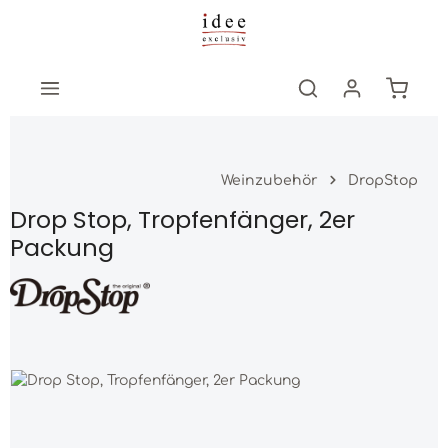
Zum Hauptinhalt springen
Warenk
Weinzubehör
DropStop
Drop Stop, Tropfenfänger, 2er
Packung
Bildergalerie überspringen