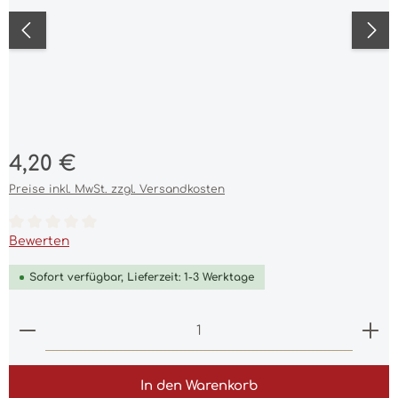
Regulärer Preis:
4,20 €
Preise inkl. MwSt. zzgl. Versandkosten
Durchschnittliche Bewertung von 0 von 5 Sternen
Bewerten
Sofort verfügbar, Lieferzeit: 1-3 Werktage
Produkt Anzahl: Gib den gewünschten Wert ein 
In den Warenkorb