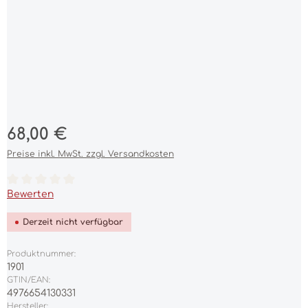
Regulärer Preis:
68,00 €
Preise inkl. MwSt. zzgl. Versandkosten
Durchschnittliche Bewertung von 0 von 5 Sternen
Bewerten
Derzeit nicht verfügbar
Produktnummer:
1901
GTIN/EAN:
4976654130331
Hersteller: