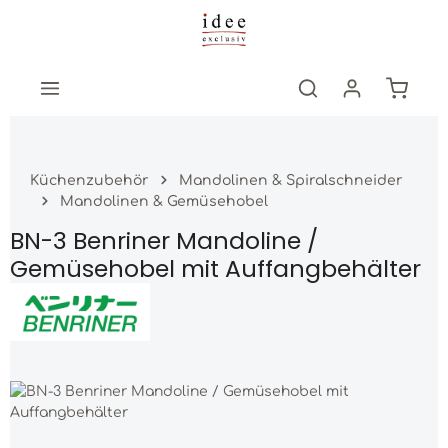
Zum Hauptinhalt springen
Warenk
Küchenzubehör
Mandolinen & Spiralschneider
Mandolinen & Gemüsehobel
BN-3 Benriner Mandoline /
Gemüsehobel mit Auffangbehälter
Bildergalerie überspringen