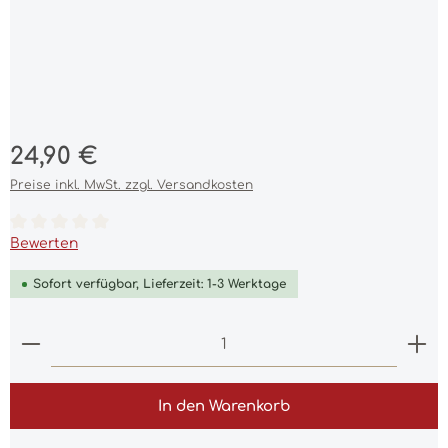
Regulärer Preis:
24,90 €
Preise inkl. MwSt. zzgl. Versandkosten
Durchschnittliche Bewertung von 0 von 5 Sternen
Bewerten
Sofort verfügbar, Lieferzeit: 1-3 Werktage
Produkt Anzahl: Gib den gewünschten Wert ein 
In den Warenkorb