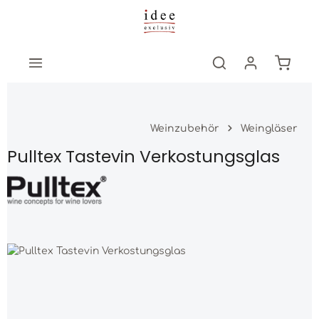
Zum Hauptinhalt springen
Warenk
Weinzubehör
Weingläser
Pulltex Tastevin Verkostungsglas
Bildergalerie überspringen