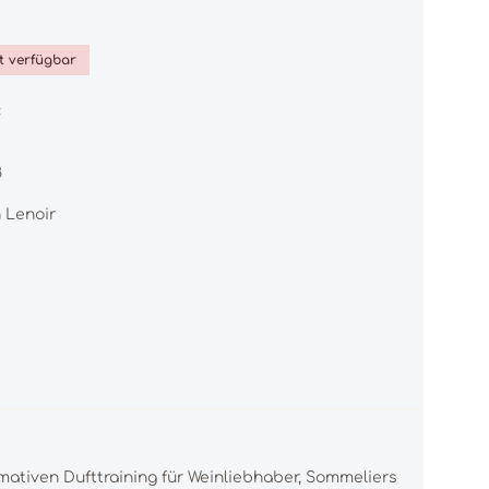
iche Bewertung von 0 von 5 Sternen
ht verfügbar
:
8
 Lenoir
mativen Dufttraining für Weinliebhaber, Sommeliers