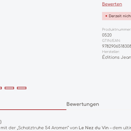
Durchschnittl
Bewerten
Derzeit nic
Produktnummer
0520
GTIN/EAN:
978290651830
Hersteller:
Éditions Jean
Bewertungen
)
 mit der „Schatztruhe 54 Aromen“ von
Le Nez du Vin
– dem ulti