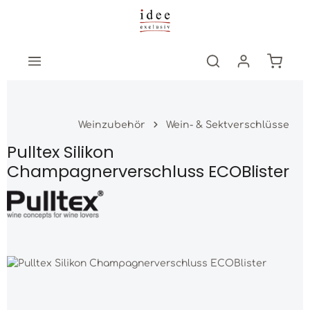
Zum Hauptinhalt springen
Warenk
Weinzubehör
Wein- & Sektverschlüsse
Pulltex Silikon
Champagnerverschluss ECOBlister
Bildergalerie überspringen