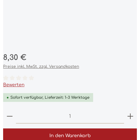
Regulärer Preis:
8,30 €
Preise inkl. MwSt. zzgl. Versandkosten
Durchschnittliche Bewertung von 0 von 5 Sternen
Bewerten
Sofort verfügbar, Lieferzeit: 1-3 Werktage
Produkt Anzahl: Gib den gewünschten Wert ein 
In den Warenkorb