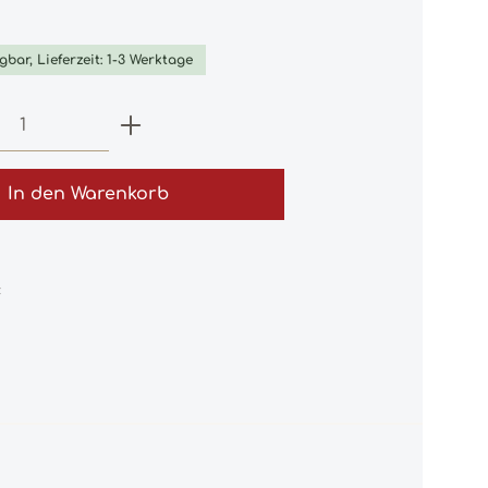
iche Bewertung von 0 von 5 Sternen
gbar, Lieferzeit: 1-3 Werktage
 Anzahl: Gib den gewünschten Wert e
In den Warenkorb
: