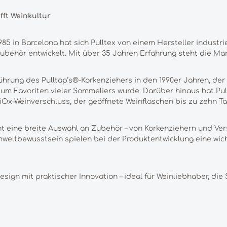
ifft Weinkultur
985 in Barcelona hat sich Pulltex von einem Hersteller industr
behör entwickelt. Mit über 35 Jahren Erfahrung steht die Mark
führung des Pulltap’s®-Korkenziehers in den 1990er Jahren, d
 zum Favoriten vieler Sommeliers wurde. Darüber hinaus hat Pu
Ox-Weinverschluss, der geöffnete Weinflaschen bis zu zehn Tag
 eine breite Auswahl an Zubehör – von Korkenziehern und Ver
mweltbewusstsein spielen bei der Produktentwicklung eine wich
esign mit praktischer Innovation – ideal für Weinliebhaber, die 