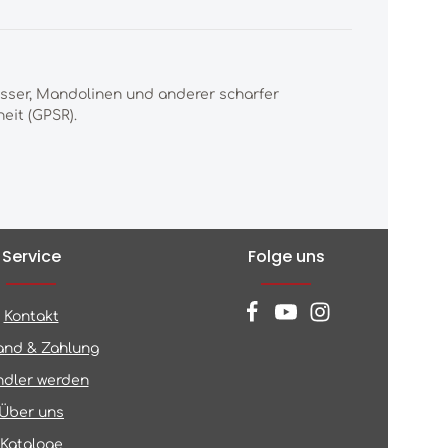
esser, Mandolinen und anderer scharfer
eit (GPSR).
Service
Folge uns
Kontakt
and & Zahlung
dler werden
Über uns
Kataloge