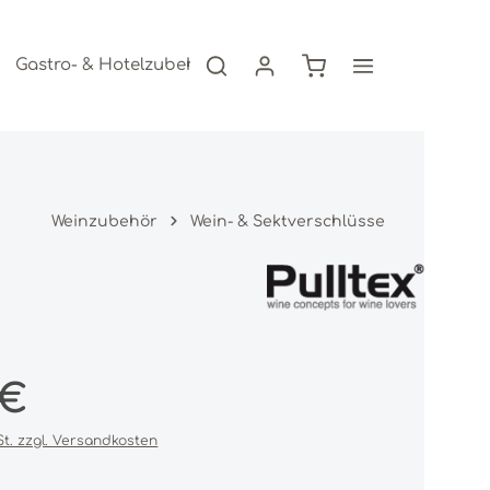
Warenkorb enthält 0
Gastro- & Hotelzubehör
Freizeitartikel
AKTION
Weinzubehör
Wein- & Sektverschlüsse
s:
 €
St. zzgl. Versandkosten