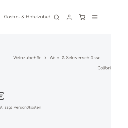
Warenkorb enthält 0
Gastro- & Hotelzubehör
Freizeitartikel
AKTION
Weinzubehör
Wein- & Sektverschlüsse
Colibri
s:
€
St. zzgl. Versandkosten
iche Bewertung von 0 von 5 Sternen