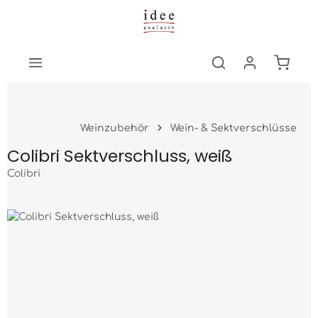
Zum Hauptinhalt springen
Warenk
Weinzubehör
Wein- & Sektverschlüsse
Colibri Sektverschluss, weiß
Colibri
Bildergalerie überspringen