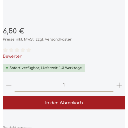
Regulärer Preis:
6,50 €
Preise inkl. MwSt. zzgl. Versandkosten
Durchschnittliche Bewertung von 0 von 5 Sternen
Bewerten
Sofort verfügbar, Lieferzeit: 1-3 Werktage
Produkt Anzahl: Gib den gewünschten Wert ein 
In den Warenkorb
Produktnummer: