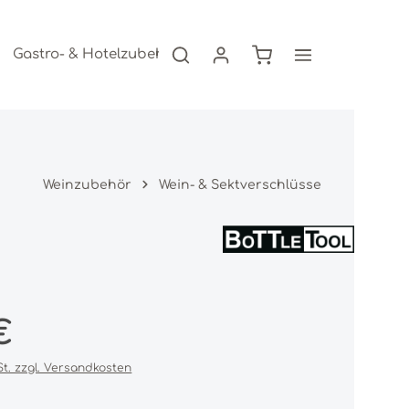
Warenkorb enthält 0
Gastro- & Hotelzubehör
Freizeitartikel
AKTION
Weinzubehör
Wein- & Sektverschlüsse
s:
€
St. zzgl. Versandkosten