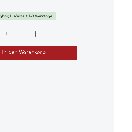
iche Bewertung von 0 von 5 Sternen
gbar, Lieferzeit: 1-3 Werktage
 Anzahl: Gib den gewünschten Wert e
In den Warenkorb
: