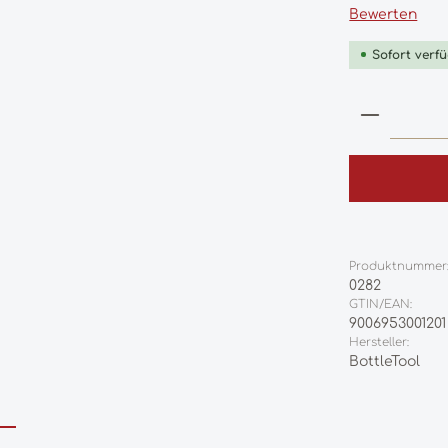
Durchschnittl
Bewerten
Sofort verfü
Produkt
Produktnummer
0282
GTIN/EAN:
9006953001201
Hersteller:
BottleTool