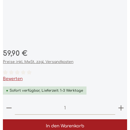
Regulärer Preis:
59,90 €
Preise inkl. MwSt. zzgl. Versandkosten
Durchschnittliche Bewertung von 0 von 5 Sternen
Bewerten
Sofort verfügbar, Lieferzeit: 1-3 Werktage
Produkt Anzahl: Gib den gewünschten Wert ein 
In den Warenkorb