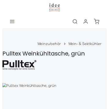
Zum Hauptinhalt springen
Warenk
Weinzubehör
Wein- & Sektkühler
Pulltex Weinkühltasche, grün
Bildergalerie überspringen