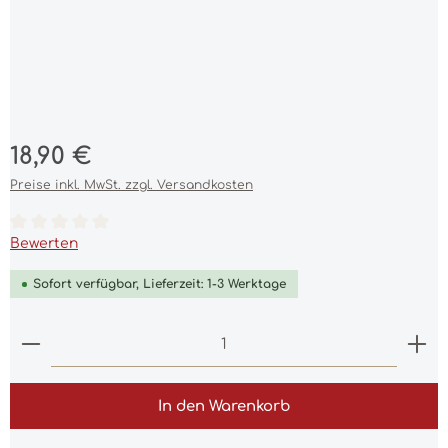
Regulärer Preis:
18,90 €
Preise inkl. MwSt. zzgl. Versandkosten
Durchschnittliche Bewertung von 0 von 5 Sternen
Bewerten
Sofort verfügbar, Lieferzeit: 1-3 Werktage
Produkt Anzahl: Gib den gewünschten Wert ein 
In den Warenkorb