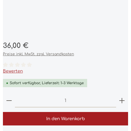
Regulärer Preis:
36,00 €
Preise inkl. MwSt. zzgl. Versandkosten
Durchschnittliche Bewertung von 0 von 5 Sternen
Bewerten
Sofort verfügbar, Lieferzeit: 1-3 Werktage
Produkt Anzahl: Gib den gewünschten Wert ein 
In den Warenkorb