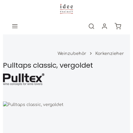
Zum Hauptinhalt springen
Warenk
Weinzubehör
Korkenzieher
Pulltaps classic, vergoldet
Bildergalerie überspringen