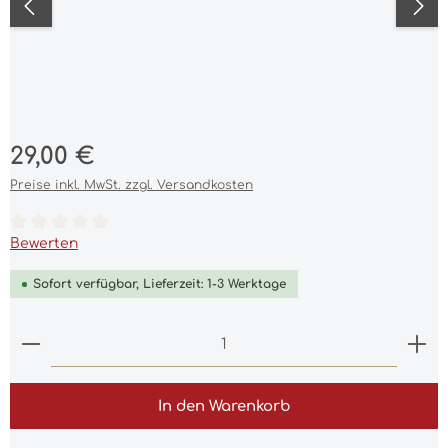
Regulärer Preis:
29,00 €
Preise inkl. MwSt. zzgl. Versandkosten
Durchschnittliche Bewertung von 0 von 5 Sternen
Bewerten
Sofort verfügbar, Lieferzeit: 1-3 Werktage
Produkt Anzahl: Gib den gewünschten Wert ein 
In den Warenkorb