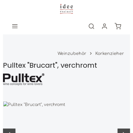
Zum Hauptinhalt springen
Warenk
Weinzubehör
Korkenzieher
Pulltex "Brucart", verchromt
Bildergalerie überspringen