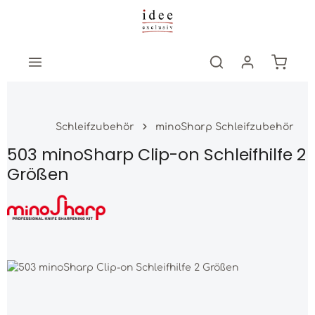
Zum Hauptinhalt springen
Warenk
Schleifzubehör
minoSharp Schleifzubehör
503 minoSharp Clip-on Schleifhilfe 2
Größen
Bildergalerie überspringen