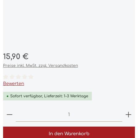
Regulärer Preis:
15,90 €
Preise inkl. MwSt. zzgl. Versandkosten
Durchschnittliche Bewertung von 0 von 5 Sternen
Bewerten
Sofort verfügbar, Lieferzeit: 1-3 Werktage
Produkt Anzahl: Gib den gewünschten Wert ein 
In den Warenkorb