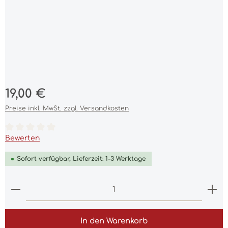
Regulärer Preis:
19,00 €
Preise inkl. MwSt. zzgl. Versandkosten
Durchschnittliche Bewertung von 0 von 5 Sternen
Bewerten
Sofort verfügbar, Lieferzeit: 1-3 Werktage
Produkt Anzahl: Gib den gewünschten Wert ein 
In den Warenkorb