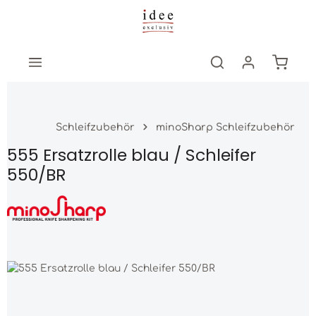
Zum Hauptinhalt springen
Warenk
Schleifzubehör
minoSharp Schleifzubehör
555 Ersatzrolle blau / Schleifer
550/BR
Bildergalerie überspringen