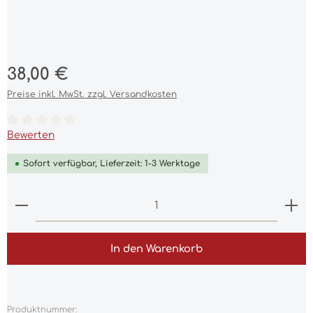
Regulärer Preis:
38,00 €
Preise inkl. MwSt. zzgl. Versandkosten
Durchschnittliche Bewertung von 0 von 5 Sternen
Bewerten
Sofort verfügbar, Lieferzeit: 1-3 Werktage
Produkt Anzahl: Gib den gewünschten Wert ein 
In den Warenkorb
Produktnummer: