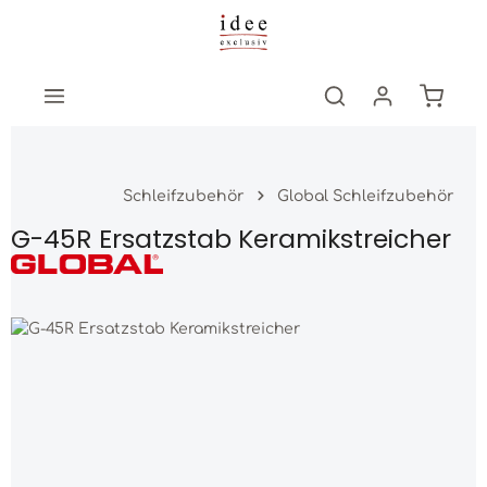
Zum Hauptinhalt springen
Warenk
Schleifzubehör
Global Schleifzubehör
G-45R Ersatzstab Keramikstreicher
Bildergalerie überspringen