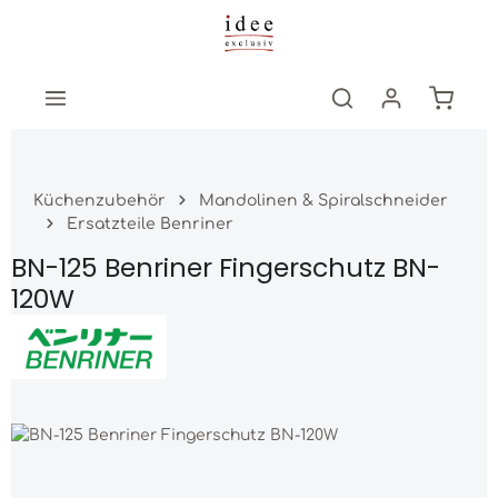
Zum Hauptinhalt springen
Warenk
Küchenzubehör
Mandolinen & Spiralschneider
Ersatzteile Benriner
BN-125 Benriner Fingerschutz BN-
120W
Bildergalerie überspringen