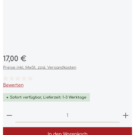
Regulärer Preis:
17,00 €
Preise inkl. MwSt. zzgl. Versandkosten
Durchschnittliche Bewertung von 0 von 5 Sternen
Bewerten
Sofort verfügbar, Lieferzeit: 1-3 Werktage
Produkt Anzahl: Gib den gewünschten Wert ein 
In den Warenkorb