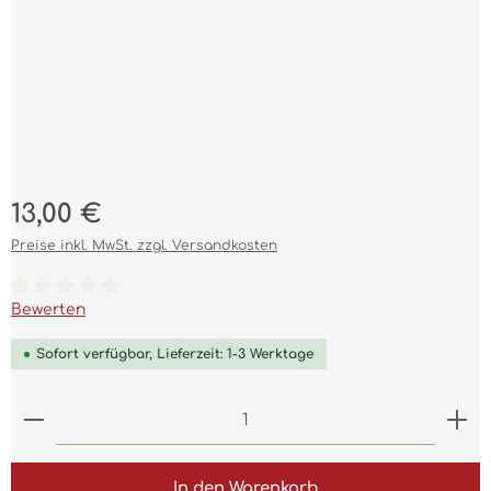
Regulärer Preis:
13,00 €
Preise inkl. MwSt. zzgl. Versandkosten
Durchschnittliche Bewertung von 0 von 5 Sternen
Bewerten
Sofort verfügbar, Lieferzeit: 1-3 Werktage
Produkt Anzahl: Gib den gewünschten Wert ein 
In den Warenkorb