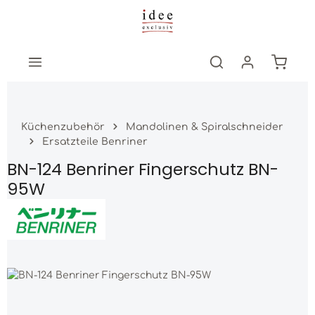
Zum Hauptinhalt springen
Warenk
Küchenzubehör
Mandolinen & Spiralschneider
Ersatzteile Benriner
BN-124 Benriner Fingerschutz BN-
95W
Bildergalerie überspringen