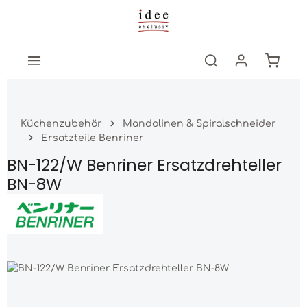
Zum Hauptinhalt springen
Warenk
Küchenzubehör
Mandolinen & Spiralschneider
Ersatzteile Benriner
BN-122/W Benriner Ersatzdrehteller
BN-8W
Bildergalerie überspringen