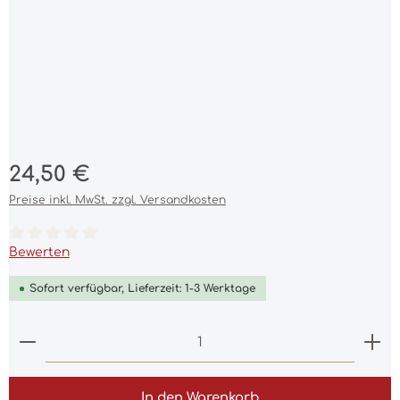
Regulärer Preis:
24,50 €
Preise inkl. MwSt. zzgl. Versandkosten
Durchschnittliche Bewertung von 0 von 5 Sternen
Bewerten
Sofort verfügbar, Lieferzeit: 1-3 Werktage
Produkt Anzahl: Gib den gewünschten Wert ein 
In den Warenkorb