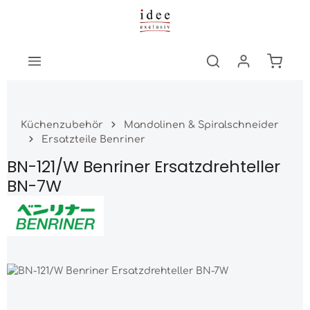
Zum Hauptinhalt springen
Warenk
Küchenzubehör
Mandolinen & Spiralschneider
Ersatzteile Benriner
BN-121/W Benriner Ersatzdrehteller
BN-7W
Bildergalerie überspringen