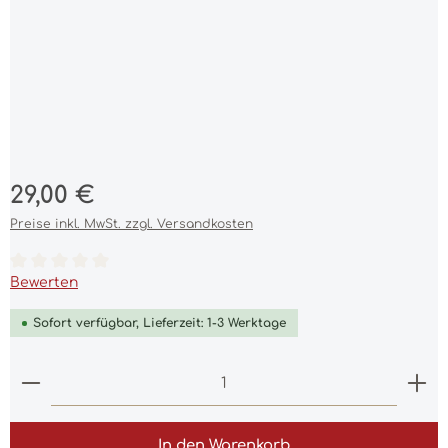
Regulärer Preis:
29,00 €
Preise inkl. MwSt. zzgl. Versandkosten
Durchschnittliche Bewertung von 0 von 5 Sternen
Bewerten
Sofort verfügbar, Lieferzeit: 1-3 Werktage
Produkt Anzahl: Gib den gewünschten Wert ein 
In den Warenkorb