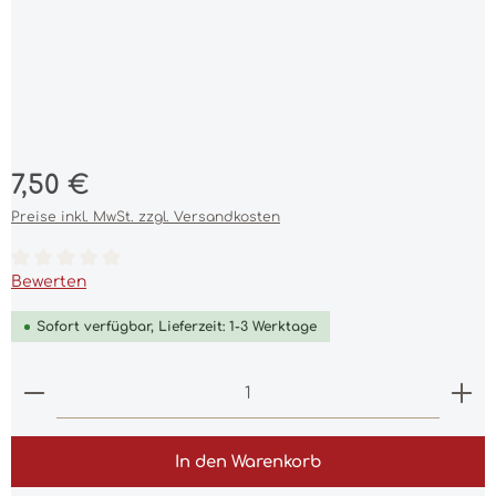
Regulärer Preis:
7,50 €
Preise inkl. MwSt. zzgl. Versandkosten
Durchschnittliche Bewertung von 0 von 5 Sternen
Bewerten
Sofort verfügbar, Lieferzeit: 1-3 Werktage
Produkt Anzahl: Gib den gewünschten Wert ein 
In den Warenkorb