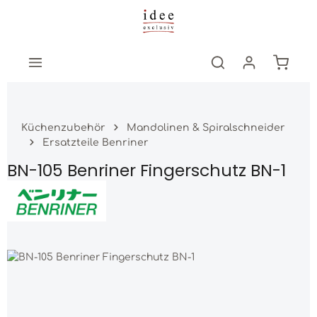
Zum Hauptinhalt springen
Warenk
Küchenzubehör
Mandolinen & Spiralschneider
Ersatzteile Benriner
BN-105 Benriner Fingerschutz BN-1
Bildergalerie überspringen