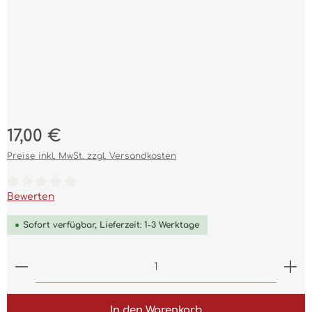
Regulärer Preis:
17,00 €
Preise inkl. MwSt. zzgl. Versandkosten
Durchschnittliche Bewertung von 0 von 5 Sternen
Bewerten
Sofort verfügbar, Lieferzeit: 1-3 Werktage
Produkt Anzahl: Gib den gewünschten Wert ein 
In den Warenkorb