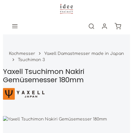
Zum Hauptinhalt springen
Warenk
Kochmesser
Yaxell Damastmesser made in Japan
Tsuchimon 3
Yaxell Tsuchimon Nakiri
Gemüsemesser 180mm
Bildergalerie überspringen