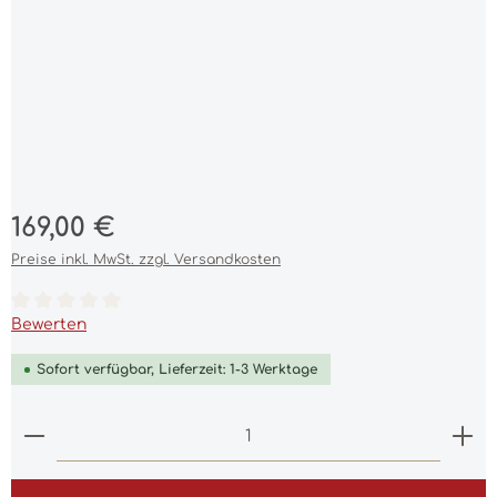
Regulärer Preis:
169,00 €
Preise inkl. MwSt. zzgl. Versandkosten
Durchschnittliche Bewertung von 0 von 5 Sternen
Bewerten
Sofort verfügbar, Lieferzeit: 1-3 Werktage
Produkt Anzahl: Gib den gewünschten Wert ein 