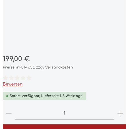
Regulärer Preis:
199,00 €
Preise inkl. MwSt. zzgl. Versandkosten
Durchschnittliche Bewertung von 0 von 5 Sternen
Bewerten
Sofort verfügbar, Lieferzeit: 1-3 Werktage
Produkt Anzahl: Gib den gewünschten Wert ein 