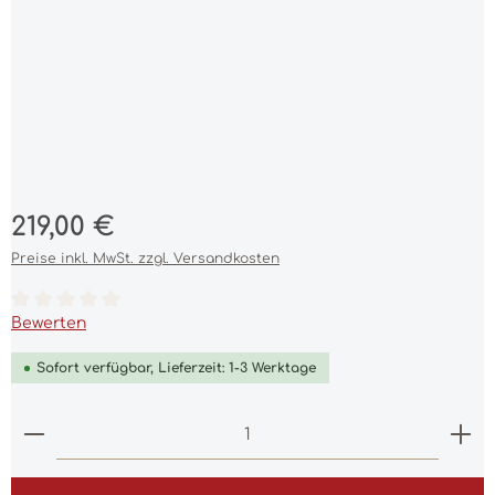
Regulärer Preis:
219,00 €
Preise inkl. MwSt. zzgl. Versandkosten
Durchschnittliche Bewertung von 0 von 5 Sternen
Bewerten
Sofort verfügbar, Lieferzeit: 1-3 Werktage
Produkt Anzahl: Gib den gewünschten Wert ein 