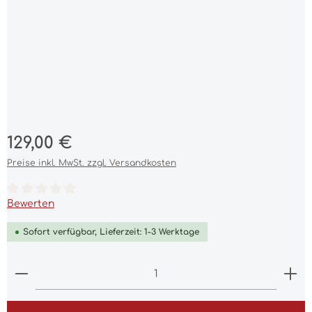
Regulärer Preis:
129,00 €
Preise inkl. MwSt. zzgl. Versandkosten
Durchschnittliche Bewertung von 0 von 5 Sternen
Bewerten
Sofort verfügbar, Lieferzeit: 1-3 Werktage
Produkt Anzahl: Gib den gewünschten Wert ein 