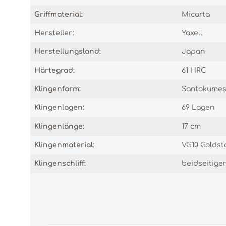
Griffmaterial:
Micarta
Hersteller:
Yaxell
Herstellungsland:
Japan
Härtegrad:
61 HRC
Klingenform:
Santokumes
Klingenlagen:
69 Lagen
Klingenlänge:
17 cm
Klingenmaterial:
VG10 Goldst
Klingenschliff:
beidseitiger