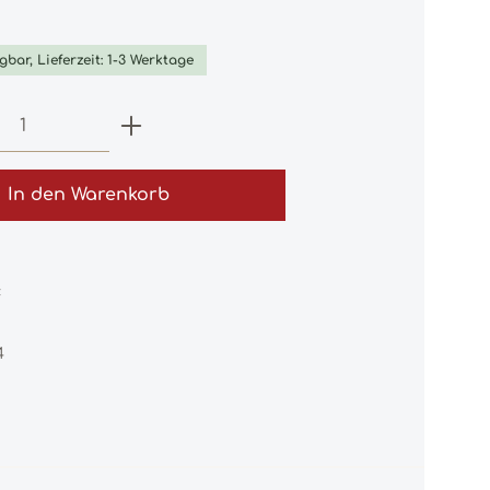
iche Bewertung von 0 von 5 Sternen
gbar, Lieferzeit: 1-3 Werktage
 Anzahl: Gib den gewünschten Wert e
In den Warenkorb
:
4