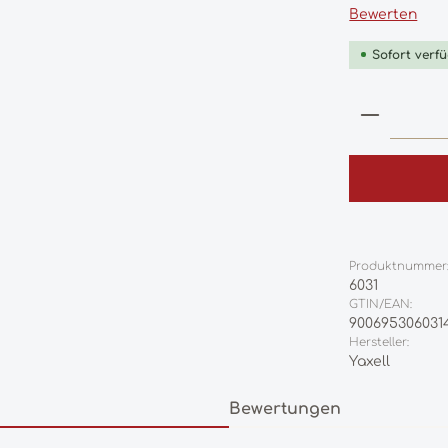
Durchschnittl
Bewerten
Sofort verfü
Produkt
Produktnummer
6031
GTIN/EAN:
900695306031
Hersteller:
Yaxell
Bewertungen