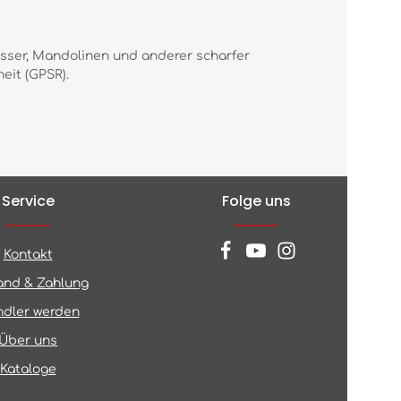
esser, Mandolinen und anderer scharfer
eit (GPSR).
Service
Folge uns
Kontakt
and & Zahlung
dler werden
Über uns
Kataloge