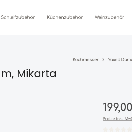
Schleifzubehör
Küchenzubehör
Weinzubehör
Kochmesser
Yaxell Dam
m, Mikarta
Regulärer Prei
199,0
Preise inkl. Mw