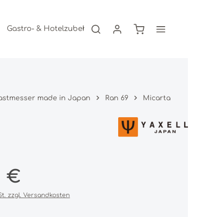
Warenkorb enthält 0
Gastro- & Hotelzubehör
Freizeitartikel
AKTION
astmesser made in Japan
Ran 69
Micarta
s:
0 €
St. zzgl. Versandkosten