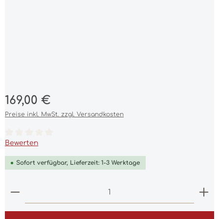
Regulärer Preis:
169,00 €
Preise inkl. MwSt. zzgl. Versandkosten
Durchschnittliche Bewertung von 0 von 5 Sternen
Bewerten
Sofort verfügbar, Lieferzeit: 1-3 Werktage
Produkt Anzahl: Gib den gewünschten Wert ein 