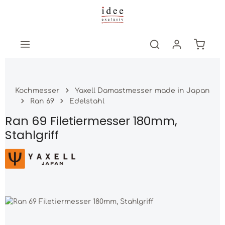
Zum Hauptinhalt springen
Warenk
Kochmesser
Yaxell Damastmesser made in Japan
Ran 69
Edelstahl
Ran 69 Filetiermesser 180mm,
Stahlgriff
Bildergalerie überspringen