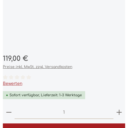
Regulärer Preis:
119,00 €
Preise inkl. MwSt. zzgl. Versandkosten
Durchschnittliche Bewertung von 0 von 5 Sternen
Bewerten
Sofort verfügbar, Lieferzeit: 1-3 Werktage
Produkt Anzahl: Gib den gewünschten Wert ein 