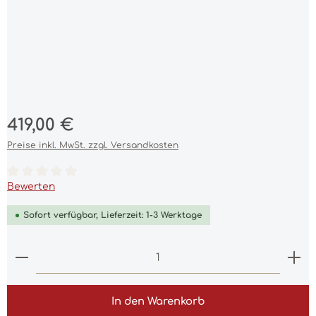
Regulärer Preis:
419,00 €
Preise inkl. MwSt. zzgl. Versandkosten
Durchschnittliche Bewertung von 0 von 5 Sternen
Bewerten
Sofort verfügbar, Lieferzeit: 1-3 Werktage
Produkt Anzahl: Gib den gewünschten Wert ein 
In den Warenkorb