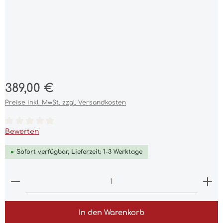
Regulärer Preis:
389,00 €
Preise inkl. MwSt. zzgl. Versandkosten
Durchschnittliche Bewertung von 0 von 5 Sternen
Bewerten
Sofort verfügbar, Lieferzeit: 1-3 Werktage
Produkt Anzahl: Gib den gewünschten Wert ein 
In den Warenkorb