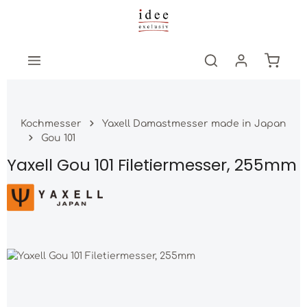
Zum Hauptinhalt springen
Warenk
Kochmesser
Yaxell Damastmesser made in Japan
Gou 101
Yaxell Gou 101 Filetiermesser, 255mm
Bildergalerie überspringen