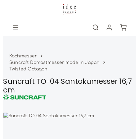
Zum Hauptinhalt springen
Warenk
Kochmesser
Suncraft Damastmesser made in Japan
Twisted Octagon
Suncraft TO-04 Santokumesser 16,7
cm
Bildergalerie überspringen