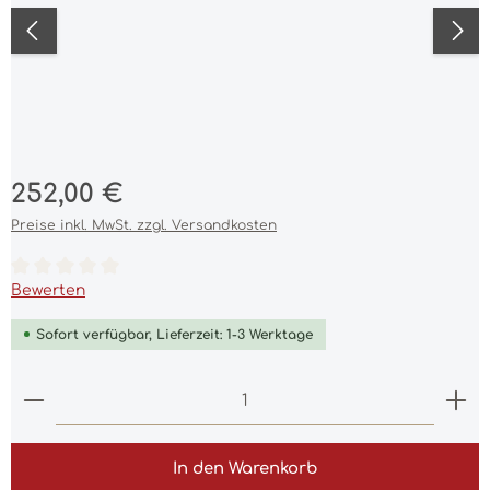
Regulärer Preis:
252,00 €
Preise inkl. MwSt. zzgl. Versandkosten
Durchschnittliche Bewertung von 0 von 5 Sternen
Bewerten
Sofort verfügbar, Lieferzeit: 1-3 Werktage
Produkt Anzahl: Gib den gewünschten Wert ein 
In den Warenkorb