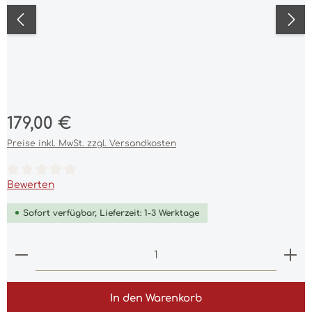
Regulärer Preis:
179,00 €
Preise inkl. MwSt. zzgl. Versandkosten
Durchschnittliche Bewertung von 0 von 5 Sternen
Bewerten
Sofort verfügbar, Lieferzeit: 1-3 Werktage
Produkt Anzahl: Gib den gewünschten Wert ein 
In den Warenkorb