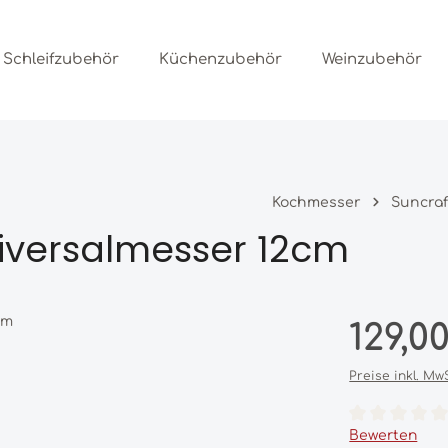
Schleifzubehör
Küchenzubehör
Weinzubehör
Kochmesser
Suncra
iversalmesser 12cm
Regulärer Prei
129,0
Preise inkl. Mw
Durchschnittl
Bewerten