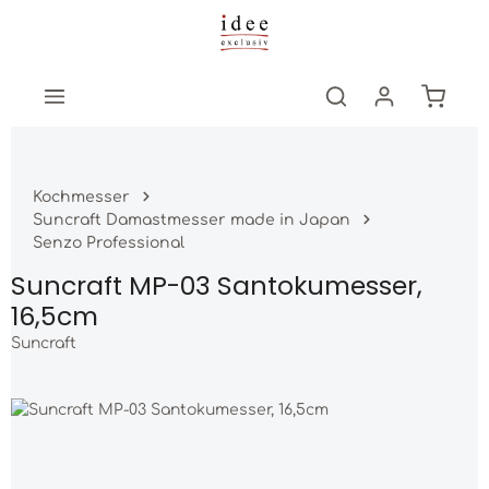
Zum Hauptinhalt springen
Warenk
Kochmesser
Suncraft Damastmesser made in Japan
Senzo Professional
Suncraft MP-03 Santokumesser,
16,5cm
Suncraft
Bildergalerie überspringen