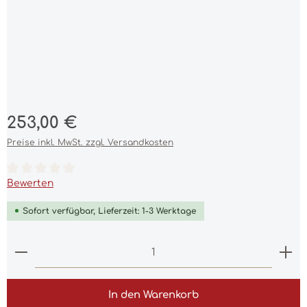
Regulärer Preis:
253,00 €
Preise inkl. MwSt. zzgl. Versandkosten
Durchschnittliche Bewertung von 0 von 5 Sternen
Bewerten
Sofort verfügbar, Lieferzeit: 1-3 Werktage
Produkt Anzahl: Gib den gewünschten Wert ein 
In den Warenkorb