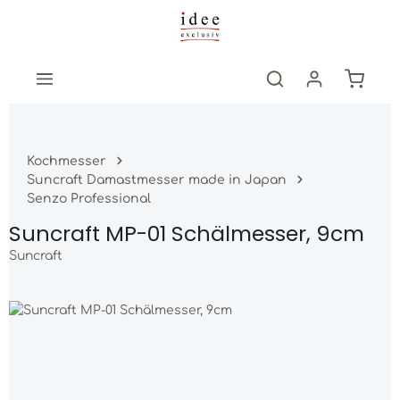
Zum Hauptinhalt springen
Warenk
Kochmesser
Suncraft Damastmesser made in Japan
Senzo Professional
Suncraft MP-01 Schälmesser, 9cm
Suncraft
Bildergalerie überspringen