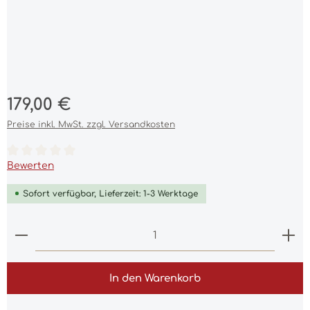
Regulärer Preis:
179,00 €
Preise inkl. MwSt. zzgl. Versandkosten
Durchschnittliche Bewertung von 0 von 5 Sternen
Bewerten
Sofort verfügbar, Lieferzeit: 1-3 Werktage
Produkt Anzahl: Gib den gewünschten Wert ein 
In den Warenkorb