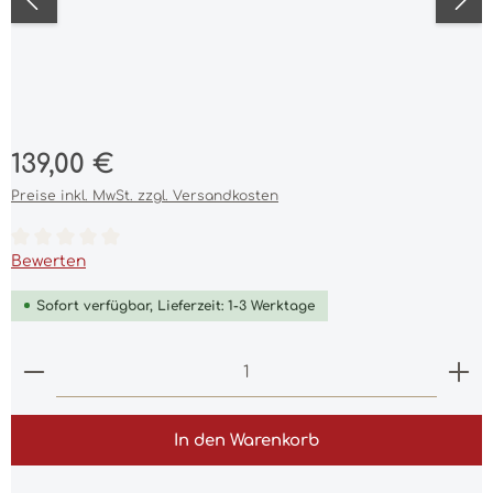
Regulärer Preis:
139,00 €
Preise inkl. MwSt. zzgl. Versandkosten
Durchschnittliche Bewertung von 0 von 5 Sternen
Bewerten
Sofort verfügbar, Lieferzeit: 1-3 Werktage
Produkt Anzahl: Gib den gewünschten Wert ein 
In den Warenkorb