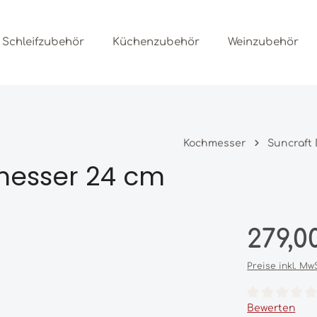
Schleifzubehör
Küchenzubehör
Weinzubehör
Kochmesser
Suncraft
messer 24 cm
Regulärer Prei
279,0
Preise inkl. Mw
Durchschnittl
Bewerten