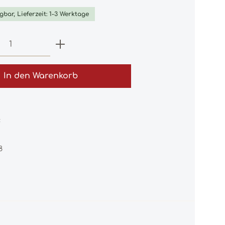
gbar, Lieferzeit: 1-3 Werktage
 Anzahl: Gib den gewünschten Wert e
In den Warenkorb
:
8