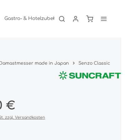
Warenkorb enthält 0
Gastro- & Hotelzubehör
Freizeitartikel
AKTION
 Damastmesser made in Japan
Senzo Classic
s:
0 €
St. zzgl. Versandkosten
iche Bewertung von 0 von 5 Sternen