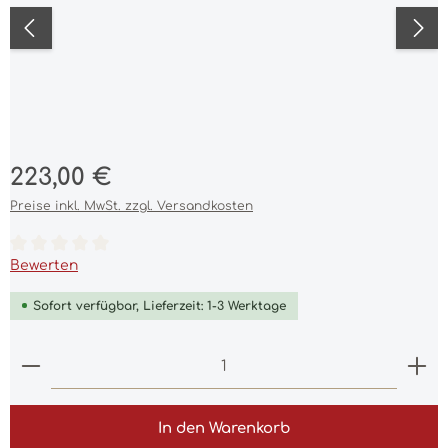
Regulärer Preis:
223,00 €
Preise inkl. MwSt. zzgl. Versandkosten
Durchschnittliche Bewertung von 0 von 5 Sternen
Bewerten
Sofort verfügbar, Lieferzeit: 1-3 Werktage
Produkt Anzahl: Gib den gewünschten Wert ein 
In den Warenkorb