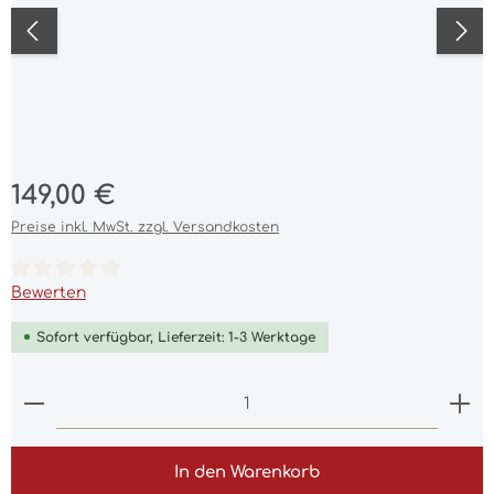
Regulärer Preis:
149,00 €
Preise inkl. MwSt. zzgl. Versandkosten
Durchschnittliche Bewertung von 0 von 5 Sternen
Bewerten
Sofort verfügbar, Lieferzeit: 1-3 Werktage
Produkt Anzahl: Gib den gewünschten Wert ein 
In den Warenkorb