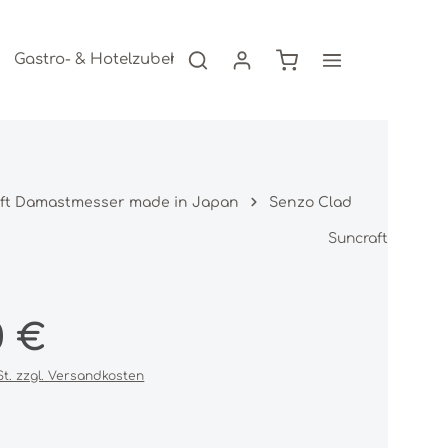
Warenkorb enthält 0
Gastro- & Hotelzubehör
Freizeitartikel
AKTION
ft Damastmesser made in Japan
Senzo Clad
Suncraft
s:
0 €
St. zzgl. Versandkosten
iche Bewertung von 0 von 5 Sternen