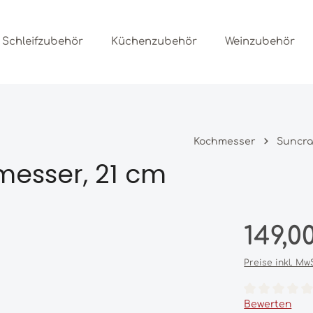
Schleifzubehör
Küchenzubehör
Weinzubehör
Kochmesser
Suncra
messer, 21 cm
Regulärer Prei
149,0
Preise inkl. Mw
Durchschnittl
Bewerten