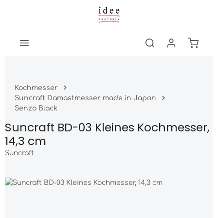
Zum Hauptinhalt springen
Warenk
Kochmesser
Suncraft Damastmesser made in Japan
Senzo Black
Suncraft BD-03 Kleines Kochmesser,
14,3 cm
Suncraft
Bildergalerie überspringen