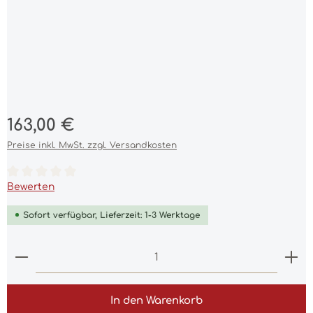
Regulärer Preis:
163,00 €
Preise inkl. MwSt. zzgl. Versandkosten
Durchschnittliche Bewertung von 0 von 5 Sternen
Bewerten
Sofort verfügbar, Lieferzeit: 1-3 Werktage
Produkt Anzahl: Gib den gewünschten Wert ein 
In den Warenkorb