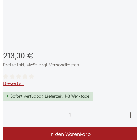
Regulärer Preis:
213,00 €
Preise inkl. MwSt. zzgl. Versandkosten
Durchschnittliche Bewertung von 0 von 5 Sternen
Bewerten
Sofort verfügbar, Lieferzeit: 1-3 Werktage
Produkt Anzahl: Gib den gewünschten Wert ein 
In den Warenkorb