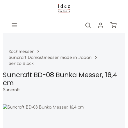
Zum Hauptinhalt springen
Warenk
Kochmesser
Suncraft Damastmesser made in Japan
Senzo Black
Suncraft BD-08 Bunka Messer, 16,4
cm
Suncraft
Bildergalerie überspringen