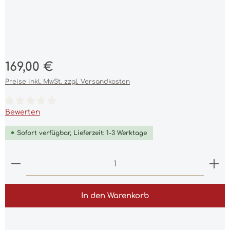
Regulärer Preis:
169,00 €
Preise inkl. MwSt. zzgl. Versandkosten
Durchschnittliche Bewertung von 0 von 5 Sternen
Bewerten
Sofort verfügbar, Lieferzeit: 1-3 Werktage
Produkt Anzahl: Gib den gewünschten Wert ein 
In den Warenkorb