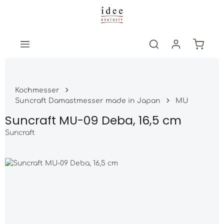
Zum Hauptinhalt springen
Warenk
Kochmesser
Suncraft Damastmesser made in Japan
MU
Suncraft MU-09 Deba, 16,5 cm
Suncraft
Bildergalerie überspringen