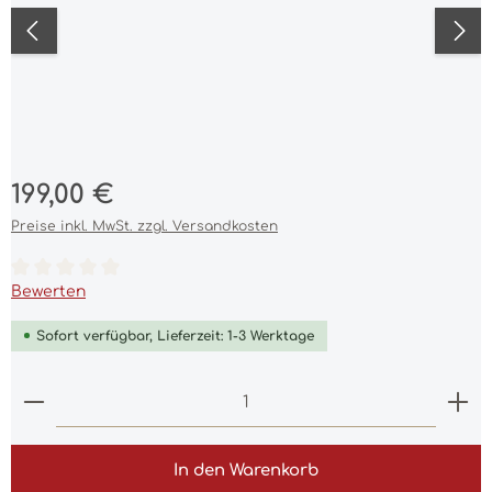
Regulärer Preis:
199,00 €
Preise inkl. MwSt. zzgl. Versandkosten
Durchschnittliche Bewertung von 0 von 5 Sternen
Bewerten
Sofort verfügbar, Lieferzeit: 1-3 Werktage
Produkt Anzahl: Gib den gewünschten Wert ein 
In den Warenkorb