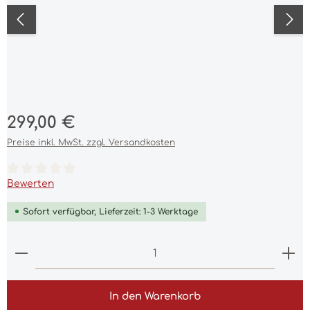
Regulärer Preis:
299,00 €
Preise inkl. MwSt. zzgl. Versandkosten
Durchschnittliche Bewertung von 0 von 5 Sternen
Bewerten
Sofort verfügbar, Lieferzeit: 1-3 Werktage
Produkt Anzahl: Gib den gewünschten Wert ein 
In den Warenkorb