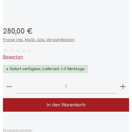
Regulärer Preis:
280,00 €
Preise inkl. MwSt. zzgl. Versandkosten
Durchschnittliche Bewertung von 0 von 5 Sternen
Bewerten
Sofort verfügbar, Lieferzeit: 1-3 Werktage
Produkt Anzahl: Gib den gewünschten Wert ein 
In den Warenkorb
Produktnummer: